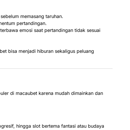
in sebelum memasang taruhan.
mentum pertandingan.
k terbawa emosi saat pertandingan tidak sesuai
bet bisa menjadi hiburan sekaligus peluang
opuler di macaubet karena mudah dimainkan dan
progresif, hingga slot bertema fantasi atau budaya