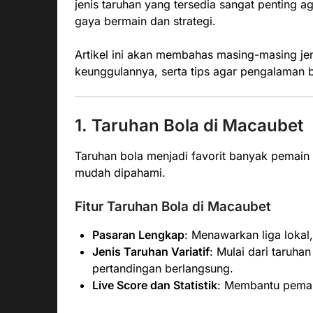
jenis taruhan yang tersedia sangat penting 
gaya bermain dan strategi.
Artikel ini akan membahas masing-masing jen
keunggulannya, serta tips agar pengalaman 
1. Taruhan Bola di Macaubet
Taruhan bola menjadi favorit banyak pemain 
mudah dipahami.
Fitur Taruhan Bola di Macaubet
Pasaran Lengkap
: Menawarkan liga lokal,
Jenis Taruhan Variatif
: Mulai dari taruha
pertandingan berlangsung.
Live Score dan Statistik
: Membantu pemai