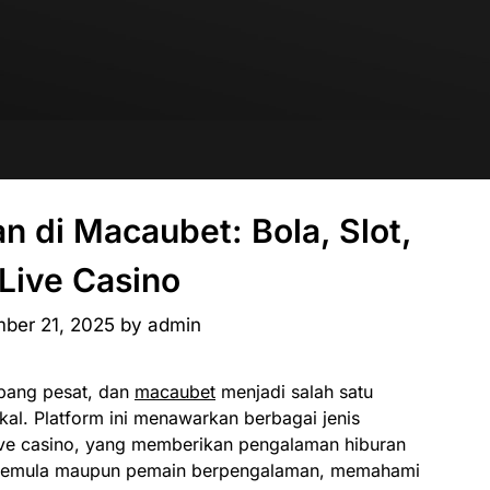
n di Macaubet: Bola, Slot,
 Live Casino
ber 21, 2025
by
admin
embang pesat, dan
macaubet
menjadi salah satu
kal. Platform ini menawarkan berbagai jenis
a live casino, yang memberikan pengalaman hiburan
i pemula maupun pemain berpengalaman, memahami