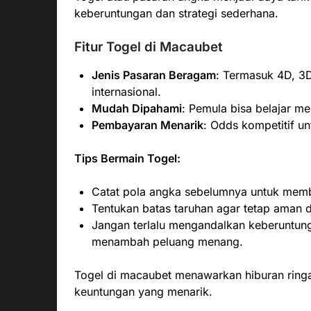
keberuntungan dan strategi sederhana.
Fitur Togel di Macaubet
Jenis Pasaran Beragam
: Termasuk 4D, 3D
internasional.
Mudah Dipahami
: Pemula bisa belajar m
Pembayaran Menarik
: Odds kompetitif un
Tips Bermain Togel:
Catat pola angka sebelumnya untuk memba
Tentukan batas taruhan agar tetap aman 
Jangan terlalu mengandalkan keberuntung
menambah peluang menang.
Togel di macaubet menawarkan hiburan ring
keuntungan yang menarik.