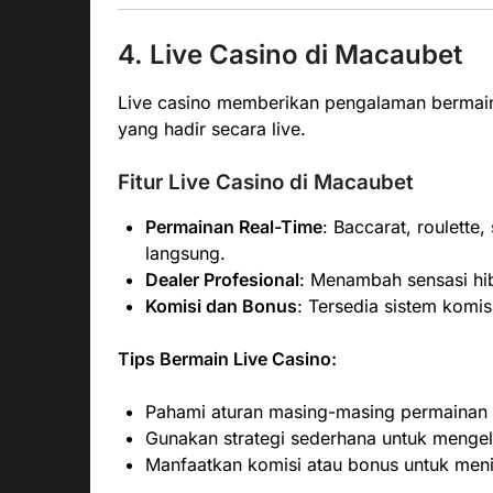
4. Live Casino di Macaubet
Live casino memberikan pengalaman bermain 
yang hadir secara live.
Fitur Live Casino di Macaubet
Permainan Real-Time
: Baccarat, roulette
langsung.
Dealer Profesional
: Menambah sensasi hib
Komisi dan Bonus
: Tersedia sistem kom
Tips Bermain Live Casino:
Pahami aturan masing-masing permainan 
Gunakan strategi sederhana untuk mengel
Manfaatkan komisi atau bonus untuk meni