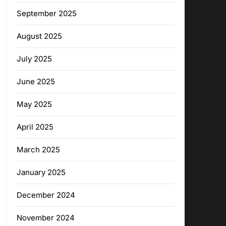
September 2025
August 2025
July 2025
June 2025
May 2025
April 2025
March 2025
January 2025
December 2024
November 2024