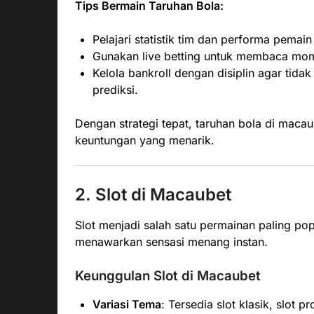
Tips Bermain Taruhan Bola:
Pelajari statistik tim dan performa pema
Gunakan live betting untuk membaca mo
Kelola bankroll dengan disiplin agar tida
prediksi.
Dengan strategi tepat, taruhan bola di macau
keuntungan yang menarik.
2. Slot di Macaubet
Slot menjadi salah satu permainan paling p
menawarkan sensasi menang instan.
Keunggulan Slot di Macaubet
Variasi Tema
: Tersedia slot klasik, slot 