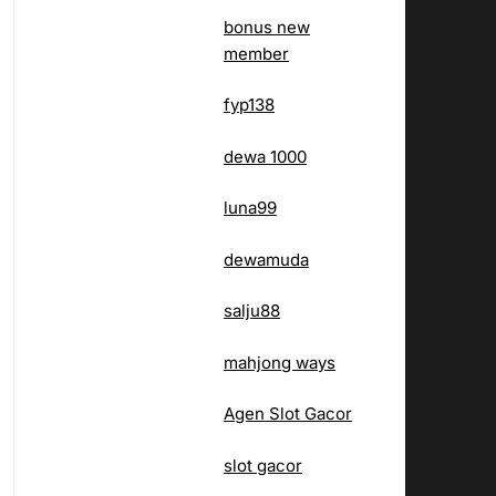
bonus new
member
fyp138
dewa 1000
luna99
dewamuda
salju88
mahjong ways
Agen Slot Gacor
slot gacor