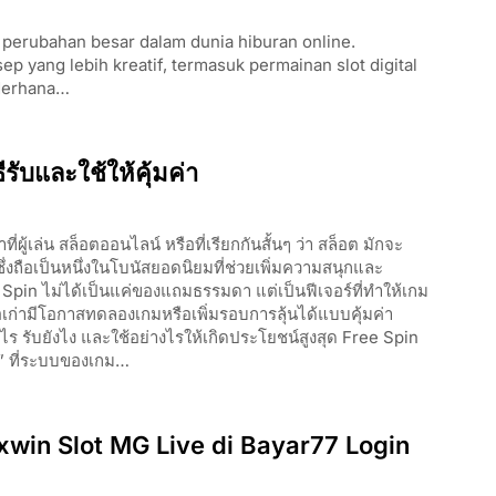
perubahan besar dalam dunia hiburan online.
ep yang lebih kreatif, termasuk permainan slot digital
ederhana…
รับและใช้ให้คุ้มค่า
ผู้เล่น สล็อตออนไลน์ หรือที่เรียกกันสั้นๆ ว่า สล็อต มักจะ
ซึ่งถือเป็นหนึ่งในโบนัสยอดนิยมที่ช่วยเพิ่มความสนุกและ
e Spin ไม่ได้เป็นแค่ของแถมธรรมดา แต่เป็นฟีเจอร์ที่ทำให้เกม
ะมือเก่ามีโอกาสทดลองเกมหรือเพิ่มรอบการลุ้นได้แบบคุ้มค่า
 รับยังไง และใช้อย่างไรให้เกิดประโยชน์สูงสุด Free Spin
” ที่ระบบของเกม…
win Slot MG Live di Bayar77 Login