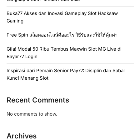
Buka77 Akses dan Inovasi Gameplay Slot Hacksaw
Gaming
Free Spin สล็อตออนไลน์คืออะไร วิธีรับและใช้ให้คุ้มค่า
Gila! Modal 50 Ribu Tembus Maxwin Slot MG Live di
Bayar77 Login
Inspirasi dari Pemain Senior Pay77: Disiplin dan Sabar
Kunci Menang Slot
Recent Comments
No comments to show.
Archives