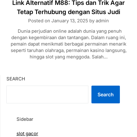
Link Alternatif M88: Tips dan Trik Agar
Tetap Terhubung dengan Situs Judi
Posted on
January 13, 2025
by
admin
Dunia perjudian online adalah dunia yang penuh
dengan kegembiraan dan tantangan. Dalam ruang ini,
pemain dapat menikmati berbagai permainan menarik
seperti taruhan olahraga, permainan kasino langsung,
hingga slot yang menggoda. Salah…
SEARCH
Search
Sidebar
slot gacor