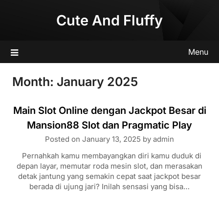
Skip
Cute And Fluffy
to
content
Menu
Month:
January 2025
Main Slot Online dengan Jackpot Besar di
Mansion88 Slot dan Pragmatic Play
Posted on
January 13, 2025
by
admin
Pernahkah kamu membayangkan diri kamu duduk di
depan layar, memutar roda mesin slot, dan merasakan
detak jantung yang semakin cepat saat jackpot besar
berada di ujung jari? Inilah sensasi yang bisa…