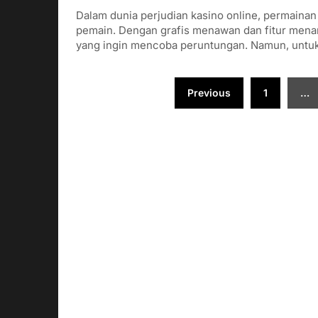
Dalam dunia perjudian kasino online, permainan
pemain. Dengan grafis menawan dan fitur menar
yang ingin mencoba peruntungan. Namun, unt
Posts
Previous
1
…
pagination