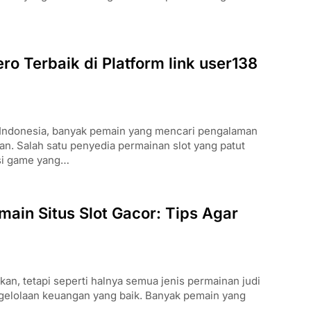
 Terbaik di Platform link user138
di Indonesia, banyak pemain yang mencari pengalaman
 Salah satu penyedia permainan slot yang patut
si game yang…
ain Situs Slot Gacor: Tips Agar
n, tetapi seperti halnya semua jenis permainan judi
engelolaan keuangan yang baik. Banyak pemain yang