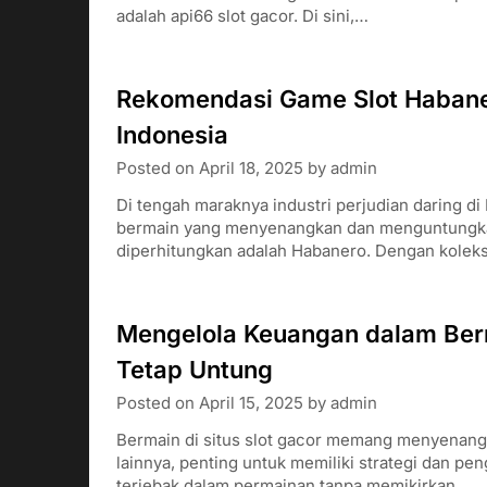
adalah api66 slot gacor. Di sini,…
Rekomendasi Game Slot Habanero
Indonesia
Posted on
April 18, 2025
by
admin
Di tengah maraknya industri perjudian daring 
bermain yang menyenangkan dan menguntungkan.
diperhitungkan adalah Habanero. Dengan kolek
Mengelola Keuangan dalam Berm
Tetap Untung
Posted on
April 15, 2025
by
admin
Bermain di situs slot gacor memang menyenangka
lainnya, penting untuk memiliki strategi dan p
terjebak dalam permainan tanpa memikirkan…