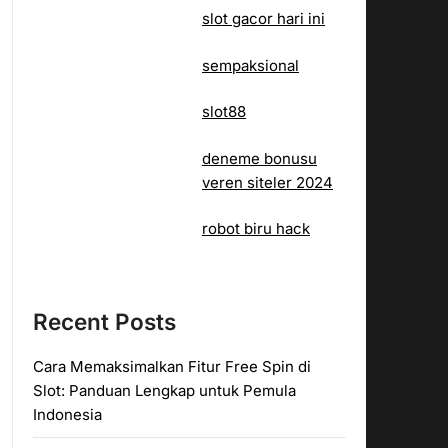
slot gacor hari ini
sempaksional
slot88
deneme bonusu
veren siteler 2024
robot biru hack
Recent Posts
Cara Memaksimalkan Fitur Free Spin di
Slot: Panduan Lengkap untuk Pemula
Indonesia