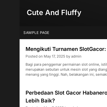
Skip
to
Cute And Fluffy
content
SAMPLE PAGE
Mengikuti Turnamen SlotGacor
Posted on
May 17, 2025
by
admin
Bagi para penggemar permainan slot online, istil
merupakan sebutan untuk mesin slot yang dian
menang yang tinggi. Nah, belakangan ini, sema
Perbedaan Slot Gacor Habanero
Lebih Baik?